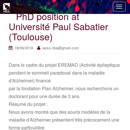
T
PhD position at
o
g
Université Paul Sabatier
g
(Toulouse)
l
e
n
18/09/2018
asso.nba@gmail.com
a
v
Dans le cadre du projet EREMAD (Activité épileptique
i
pendant le sommeil paradoxal dans la maladie
g
d’Alzheimer) financé
a
t
par la fondation Plan Alzheimer, nous recherchons un
i
doctorant pour une durée de 3 ans.
o
Résumé du projet :
n
Nous avons montré que des souris modèles de la
maladie d’Alzheimer présentent très précocement une
forme particulière