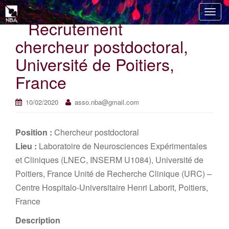
T
Recrutement
o
g
chercheur postdoctoral,
g
Université de Poitiers,
l
e
France
n
a
10/02/2020
asso.nba@gmail.com
v
i
g
Position :
Chercheur postdoctoral
a
Lieu :
Laboratoire de Neurosciences Expérimentales
t
et Cliniques (LNEC, INSERM U1084), Université de
i
Poitiers, France Unité de Recherche Clinique (URC) –
o
Centre Hospitalo-Universitaire Henri Laborit, Poitiers,
n
France
Description