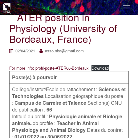
T
ATER position in
o
g
Physiology (University of
g
Bordeaux, France)
l
e
n
02/04/2021
asso.nba@gmail.com
a
v
For more info: profil-poste-ATER66-Bordeaux
Download
i
Poste(s) à pourvoir
g
a
Collège/Institut/Ecole de rattachement :
Sciences et
t
Technologies
Localisation géographique du poste
i
:
Campus de Carreire et Talence
Section(s) CNU
o
de publication :
66
n
Intitulé du profil :
Physiologie animale et Biologie
animale
Job profile :
Teacher in Animal
Physiology and Animal Biology
Dates du contrat
:
01/01/2022 au 30/06/2022