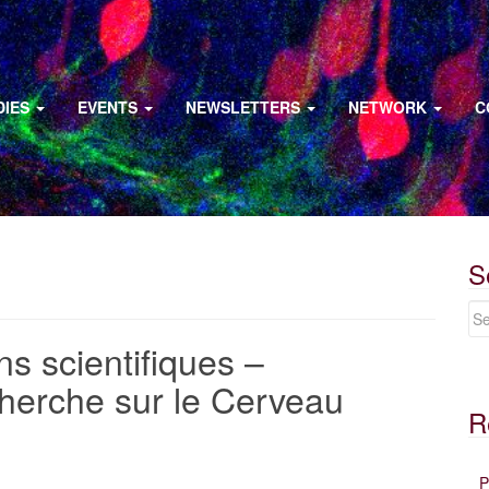
DIES
EVENTS
NEWSLETTERS
NETWORK
C
S
s scientifiques –
herche sur le Cerveau
R
P