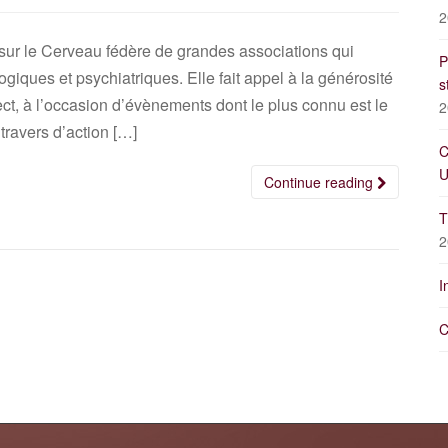
2
sur le Cerveau fédère de grandes associations qui
P
ques et psychiatriques. Elle fait appel à la générosité
s
ect, à l’occasion d’évènements dont le plus connu est le
2
travers d’action […]
C
U
Continue reading
T
2
I
C