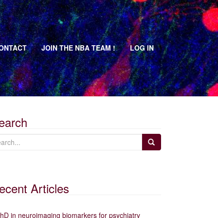
ONTACT
JOIN THE NBA TEAM !
LOG IN
earch
ecent Articles
hD in neuroimaging biomarkers for psychiatry